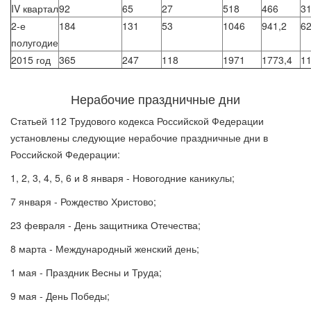
IV квартал
92
65
27
518
466
3
2-е
184
131
53
1046
941,2
62
полугодие
2015 год
365
247
118
1971
1773,4
11
Нерабочие праздничные дни
Статьей 112 Трудового кодекса Российской Федерации
установлены следующие нерабочие праздничные дни в
Российской Федерации:
1, 2, 3, 4, 5, 6 и 8 января - Новогодние каникулы;
7 января - Рождество Христово;
23 февраля - День защитника Отечества;
8 марта - Международный женский день;
1 мая - Праздник Весны и Труда;
9 мая - День Победы;