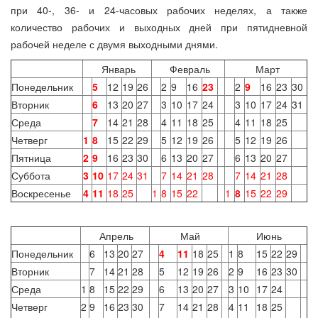
при 40-, 36- и 24-часовых рабочих неделях, а также
количество рабочих и выходных дней при пятидневной
рабочей неделе с двумя выходными днями.
Январь
Февраль
Март
Понедельник
5
12
19
26
2
9
16
23
2
9
16
23
30
Вторник
6
13
20
27
3
10
17
24
3
10
17
24
31
Среда
7
14
21
28
4
11
18
25
4
11
18
25
Четверг
1
8
15
22
29
5
12
19
26
5
12
19
26
Пятница
2
9
16
23
30
6
13
20
27
6
13
20
27
Суббота
3
10
17
24
31
7
14
21
28
7
14
21
28
Воскресенье
4
11
18
25
1
8
15
22
1
8
15
22
29
Апрель
Май
Июнь
Понедельник
6
13
20
27
4
11
18
25
1
8
15
22
29
Вторник
7
14
21
28
5
12
19
26
2
9
16
23
30
Среда
1
8
15
22
29
6
13
20
27
3
10
17
24
Четверг
2
9
16
23
30
7
14
21
28
4
11
18
25