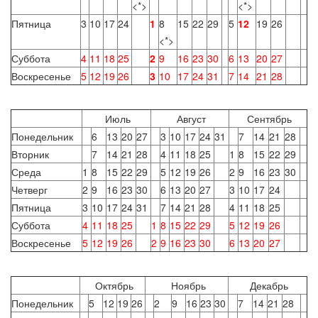
<*>
<*>
Пятница
3
10
17
24
1
8
15
22
29
5
12
19
26
<*>
Суббота
4
11
18
25
2
9
16
23
30
6
13
20
27
Воскресенье
5
12
19
26
3
10
17
24
31
7
14
21
28
Июль
Август
Сентябрь
Понедельник
6
13
20
27
3
10
17
24
31
7
14
21
28
Вторник
7
14
21
28
4
11
18
25
1
8
15
22
29
Среда
1
8
15
22
29
5
12
19
26
2
9
16
23
30
Четверг
2
9
16
23
30
6
13
20
27
3
10
17
24
Пятница
3
10
17
24
31
7
14
21
28
4
11
18
25
Суббота
4
11
18
25
1
8
15
22
29
5
12
19
26
Воскресенье
5
12
19
26
2
9
16
23
30
6
13
20
27
Октябрь
Ноябрь
Декабрь
Понедельник
5
12
19
26
2
9
16
23
30
7
14
21
28