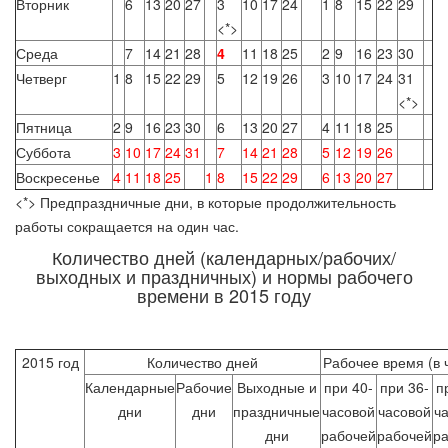
Вторник
6
13
20
27
3
10
17
24
1
8
15
22
29
<*>
Среда
7
14
21
28
4
11
18
25
2
9
16
23
30
Четверг
1
8
15
22
29
5
12
19
26
3
10
17
24
31
<*>
Пятница
2
9
16
23
30
6
13
20
27
4
11
18
25
Суббота
3
10
17
24
31
7
14
21
28
5
12
19
26
Воскресенье
4
11
18
25
1
8
15
22
29
6
13
20
27
<*> Предпраздничные дни, в которые продолжительность
работы сокращается на один час.
Количество дней (календарных/рабочих/
выходных и праздничных) и нормы рабочего
времени в 2015 году
2015 год
Количество дней
Рабочее время (в 
Календарные
Рабочие
Выходные и
при 40-
при 36-
п
дни
дни
праздничные
часовой
часовой
ч
дни
рабочей
рабочей
р