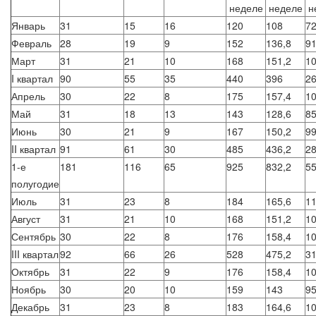
неделе
неделе
н
Январь
31
15
16
120
108
7
Февраль
28
19
9
152
136,8
91
Март
31
21
10
168
151,2
10
I квартал
90
55
35
440
396
2
Апрель
30
22
8
175
157,4
10
Май
31
18
13
143
128,6
85
Июнь
30
21
9
167
150,2
99
II квартал
91
61
30
485
436,2
28
1-е
181
116
65
925
832,2
55
полугодие
Июль
31
23
8
184
165,6
11
Август
31
21
10
168
151,2
10
Сентябрь
30
22
8
176
158,4
10
III квартал
92
66
26
528
475,2
31
Октябрь
31
22
9
176
158,4
10
Ноябрь
30
20
10
159
143
9
Декабрь
31
23
8
183
164,6
10