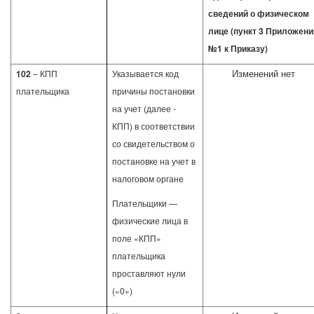
сведений о физическом
лице (пункт 3 Приложени
№1 к Приказу)
Изменений нет
102
– КПП
Указывается код
плательщика
причины постановки
на учет (далее -
КПП) в соответствии
со свидетельством о
постановке на учет в
налоговом органе
Плательщики —
физические лица в
поле «КПП»
плательщика
проставляют нули
(«0»)