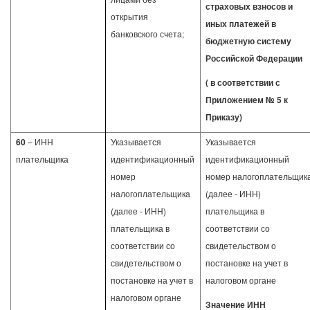
страховых взносов и
открытия
иных платежей в
банковского счета;
бюджетную систему
Российской Федерации
( в соответствии с
Приложением № 5 к
Приказу)
60
– ИНН
Указывается
Указывается
плательщика
идентификационный
идентификационный
номер
номер налогоплательщик
налогоплательщика
(далее - ИНН)
(далее - ИНН)
плательщика в
плательщика в
соответствии со
соответствии со
свидетельством о
свидетельством о
постановке на учет в
постановке на учет в
налоговом органе
налоговом органе
Значение ИНН