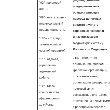
(индивидуальный
"02" -налоговый
предприниматель),
агент;
осуществляющее
"09" - плательщик -
перевод денежных
индивидуальный
средств в уплату
предприниматель;
страховых взносов и
иных платежей в
"10" – нотариус,
бюджетную систему
занимающийся
Российской Федерации
частной практикой;
«15» - кредитная
"11" - адвокат,
организация (филиал
учредивший
кредитной организации),
адвокатский
платежный агент,
кабинет;
организация федерально
"12" - глава
почтовой связи,
крестьянского
составившие платежное
(фермерского)
поручение на общую сумм
хозяйства;
с реестром на перевод