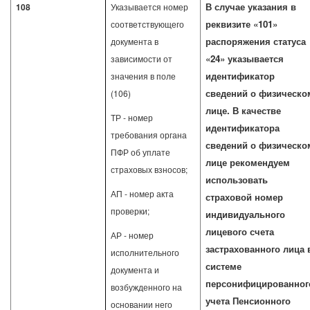
В случае указания в
108
Указывается номер
реквизите «101»
соответствующего
распоряжения статуса
документа в
«24» указывается
зависимости от
идентификатор
значения в поле
сведений о физическо
(106)
лице. В качестве
ТР - номер
идентификатора
требования органа
сведений о физическо
ПФР об уплате
лице рекомендуем
страховых взносов;
использовать
АП - номер акта
страховой номер
проверки;
индивидуального
лицевого счета
АР - номер
застрахованного лица 
исполнительного
системе
документа и
персонифицированног
возбужденного на
учета Пенсионного
основании него