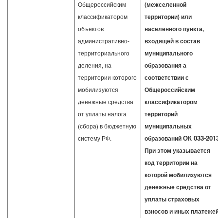
Общероссийским
(межселенной
классификатором
территории) или
объектов
населенного пункта,
административно-
входящей в состав
территориального
муниципального
деления, на
образования а
территории которого
соответствии с
мобилизуются
Общероссийским
денежные средства
классификатором
от уплаты налога
территорий
(сбора) в бюджетную
муниципальных
ОК 033-201
систему РФ.
образований
При этом указывается
код территории на
которой мобилизуются
денежные средства от
уплаты страховых
взносов и иных платежей