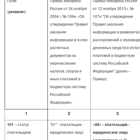
Поле
Приказ Минфина
Приказ Минфина России
России от 24 ноября
от 12 ноября 2013 г. №
(
реквизит
)
2004 г. № 106н «Об
107н "Об утверждении
утверждении Правил
Правил указания
указания
информации в реквизитах
информации в полях
распоряжений о перевод
расчетных
денежных средств в уплат
документов на
платежей в бюджетную
перечисление
систему Российской
налогов, сборов и
Федерации" (далее –
иных платежей в
Приказ)
бюджетную систему
Российской
Федерации»
1
2
3
101
– статус
"01" - плательщик -
«08» - плательщик -
плательщика
юридическое лицо;
юридическое лицо